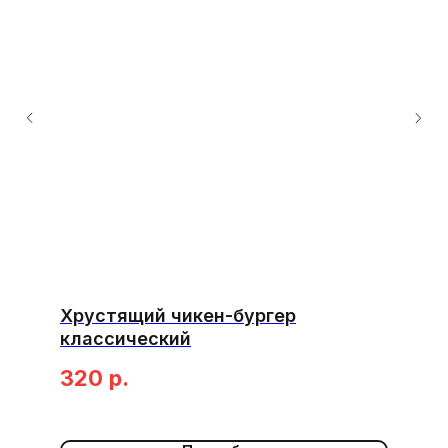
Хрустящий чикен-бургер
классический
320
р.