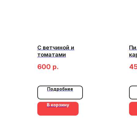
С ветчиной и
Пи
томатами
ка
600
р.
4
Подробнее
В корзину