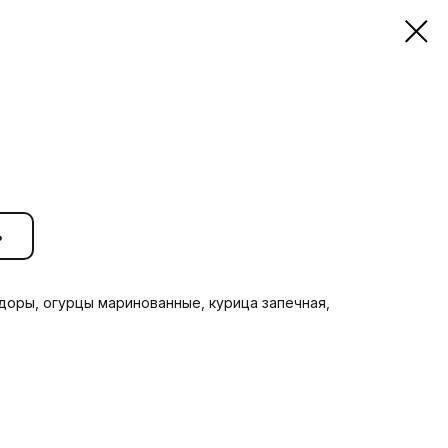
ь
доры, огурцы маринованные, курица запечная,