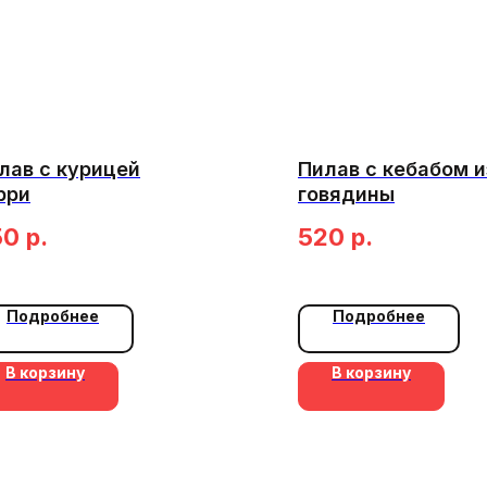
лав с курицей
Пилав с кебабом и
рри
говядины
50
р.
520
р.
Подробнее
Подробнее
В корзину
В корзину