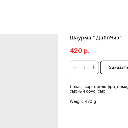
Шаурма "ДаблЧиз"
420
р.
Заказат
Лаваш, картофель фри, поми
сырный соус, сыр.
Weight: 430 g