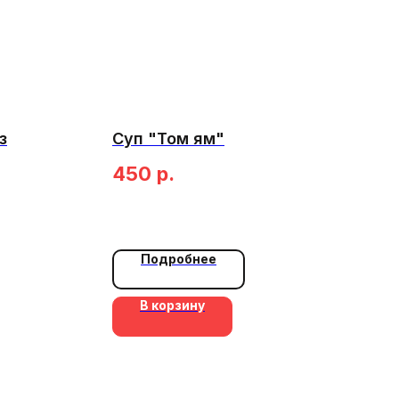
з
Суп "Том ям"
450
р.
Подробнее
В корзину